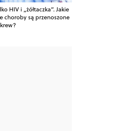
lko HIV i „żółtaczka”. Jakie
ze choroby są przenoszone
 krew?