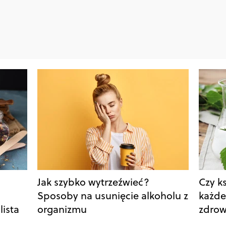
Jak szybko wytrzeźwieć?
Czy ks
Sposoby na usunięcie alkoholu z
każde
lista
organizmu
zdrow