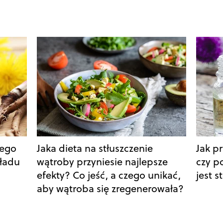
iego
Jaka dieta na stłuszczenie
Jak p
kładu
wątroby przyniesie najlepsze
czy p
efekty? Co jeść, a czego unikać,
jest 
aby wątroba się zregenerowała?