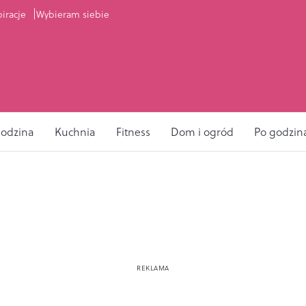
piracje
Wybieram siebie
odzina
Kuchnia
Fitness
Dom i ogród
Po godzin