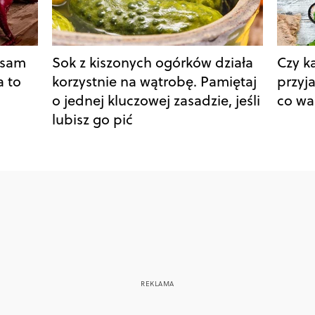
lsam
Sok z kiszonych ogórków działa
Czy k
a to
korzystnie na wątrobę. Pamiętaj
przyj
o jednej kluczowej zasadzie, jeśli
co wa
lubisz go pić