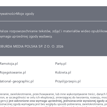
prywatności
Moje zgody
Dalsze rozpowszechnianie tekstów, zdjęć i materiałów wideo opublikowa
wymaga uprzedniej zgody wydawcy.
©BURDA MEDIA POLSKA SP. Z O. O. 2026
amotoja.pl
Party.pl
ojegotowanie.pl
Kobieta.pl
ational-geographic.pl
Przyslijprzepis.pl
ieranie, zwielokrotnianie, przechowywanie, lub inne wykorzystywanie treści, danych
ron, w szczególności w celu ich eksploracji, zmierzającej do tworzenia, rozwoju, mod
igencji
jest zabronione oraz wymaga uprzedniej, jednoznacznie wyrażonej zgody a
oznacznej zgody wymagany jest bez względu sposób pobierania, zwielokrotniania, 