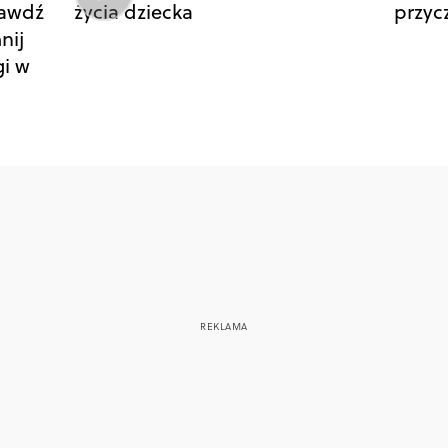
rawdź
życia dziecka
przyc
nij
gi w