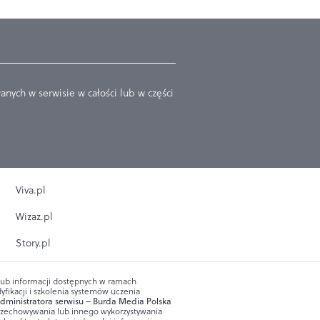
nych w serwisie w całości lub w części
Viva.pl
Wizaz.pl
Story.pl
 lub informacji dostępnych w ramach
yfikacji i szkolenia systemów uczenia
dministratora serwisu – Burda Media Polska
przechowywania lub innego wykorzystywania