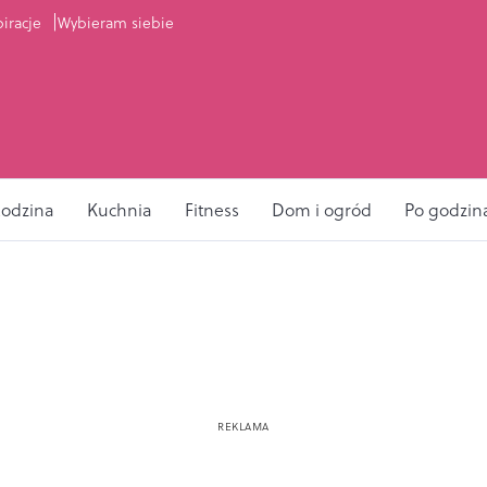
piracje
Wybieram siebie
odzina
Kuchnia
Fitness
Dom i ogród
Po godzin