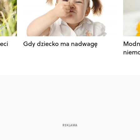
eci
Gdy dziecko ma nadwagę
Modne
niem