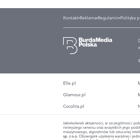
Kontakt
Reklama
Regulamin
Polityka 
Elle.pl
M
Glamour.pl
M
Cocolita.pl
N
Jakiekolwiek aktywności, w szczególności: pob
niniejszego serwisu oraz wszystkich jego podst
maszynowego, algorytmów lub sztucznej intel
sp. z o.o.
Obowiązek uzyskania wyraźnej i jedn