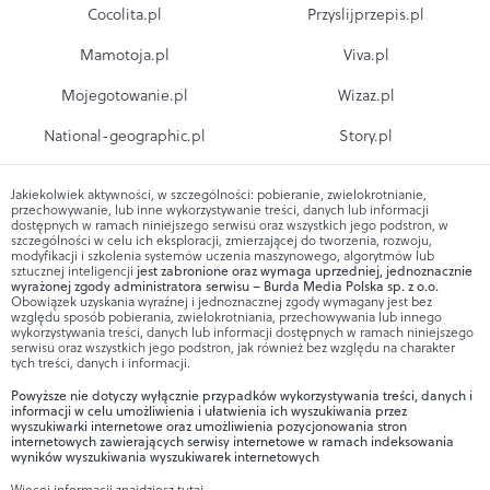
Cocolita.pl
Przyslijprzepis.pl
Mamotoja.pl
Viva.pl
Mojegotowanie.pl
Wizaz.pl
National-geographic.pl
Story.pl
Jakiekolwiek aktywności, w szczególności: pobieranie, zwielokrotnianie,
przechowywanie, lub inne wykorzystywanie treści, danych lub informacji
dostępnych w ramach niniejszego serwisu oraz wszystkich jego podstron, w
szczególności w celu ich eksploracji, zmierzającej do tworzenia, rozwoju,
modyfikacji i szkolenia systemów uczenia maszynowego, algorytmów lub
sztucznej inteligencji
jest zabronione oraz wymaga uprzedniej, jednoznacznie
wyrażonej zgody administratora serwisu – Burda Media Polska sp. z o.o.
Obowiązek uzyskania wyraźnej i jednoznacznej zgody wymagany jest bez
względu sposób pobierania, zwielokrotniania, przechowywania lub innego
wykorzystywania treści, danych lub informacji dostępnych w ramach niniejszego
serwisu oraz wszystkich jego podstron, jak również bez względu na charakter
tych treści, danych i informacji.
Powyższe nie dotyczy wyłącznie przypadków wykorzystywania treści, danych i
informacji w celu umożliwienia i ułatwienia ich wyszukiwania przez
wyszukiwarki internetowe oraz umożliwienia pozycjonowania stron
internetowych zawierających serwisy internetowe w ramach indeksowania
wyników wyszukiwania wyszukiwarek internetowych
Więcej informacji znajdziesz
tutaj
.