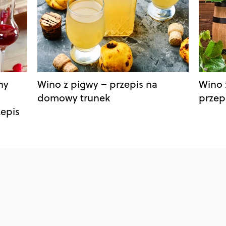
ny
Wino z pigwy – przepis na
Wino 
domowy trunek
przep
epis