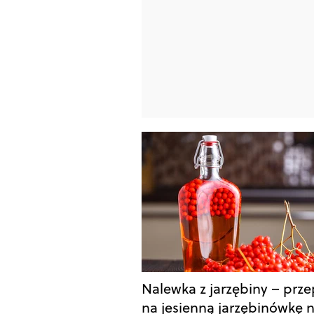
Nalewka z jarzębiny – prze
na jesienną jarzębinówkę 