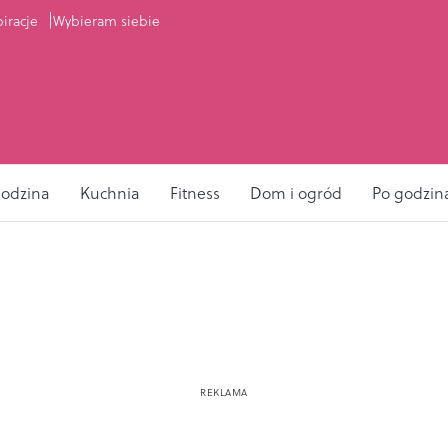
piracje
Wybieram siebie
odzina
Kuchnia
Fitness
Dom i ogród
Po godzin