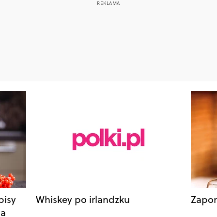
pisy
Whiskey po irlandzku
Zapom
na