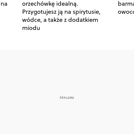
 na
orzechówkę idealną.
barma
Przygotujesz ją na spirytusie,
owoco
wódce, a także z dodatkiem
miodu