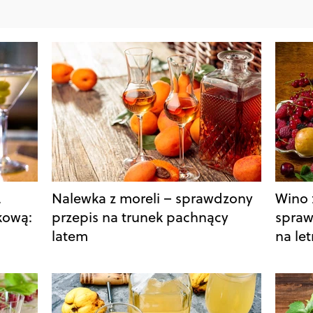
,
Nalewka z moreli – sprawdzony
Wino 
kową:
przepis na trunek pachnący
spraw
latem
na let