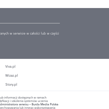
nych w serwisie w całości lub w części
Viva.pl
Wizaz.pl
Story.pl
 lub informacji dostępnych w ramach
yfikacji i szkolenia systemów uczenia
dministratora serwisu – Burda Media Polska
przechowywania lub innego wykorzystywania