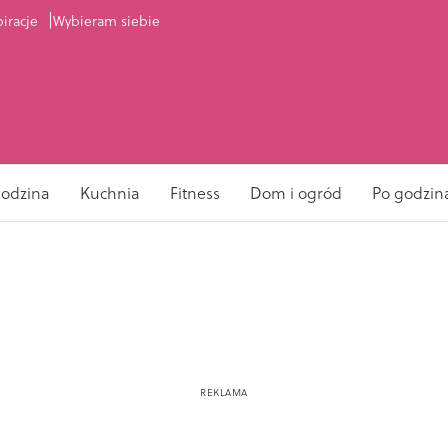
piracje
Wybieram siebie
odzina
Kuchnia
Fitness
Dom i ogród
Po godzin