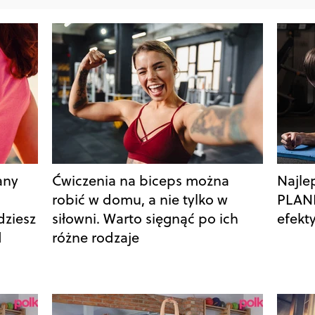
any
Ćwiczenia na biceps można
Najle
robić w domu, a nie tylko w
PLANK
dziesz
siłowni. Warto sięgnąć po ich
efekt
d
różne rodzaje