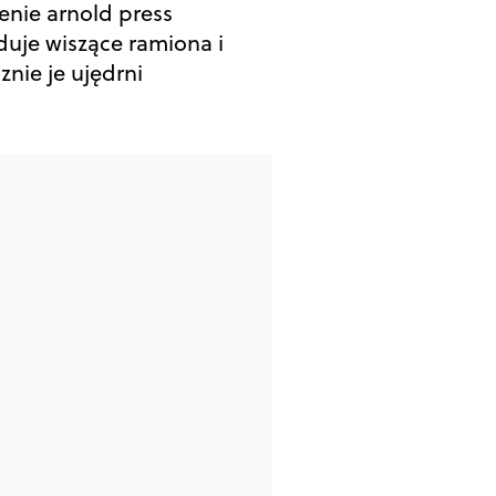
enie arnold press
iduje wiszące ramiona i
znie je ujędrni