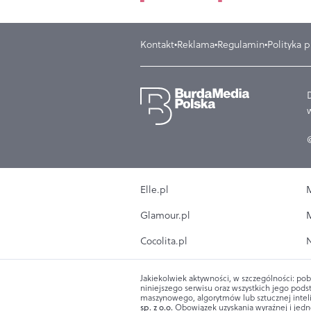
Kontakt
Reklama
Regulamin
Polityka 
Elle.pl
M
Glamour.pl
M
Cocolita.pl
N
Jakiekolwiek aktywności, w szczególności: pob
niniejszego serwisu oraz wszystkich jego podst
maszynowego, algorytmów lub sztucznej intel
sp. z o.o.
Obowiązek uzyskania wyraźnej i jedn