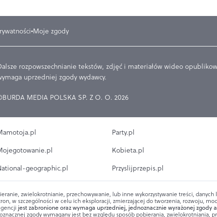
prywatności
Moje zgody
Dalsze rozpowszechnianie tekstów, zdjęć i materiałów wideo opublikowa
wymaga uprzedniej zgody wydawcy.
©BURDA MEDIA POLSKA SP. Z O. O. 2026
amotoja.pl
Party.pl
ojegotowanie.pl
Kobieta.pl
ational-geographic.pl
Przyslijprzepis.pl
ieranie, zwielokrotnianie, przechowywanie, lub inne wykorzystywanie treści, danych
ron, w szczególności w celu ich eksploracji, zmierzającej do tworzenia, rozwoju, mod
igencji
jest zabronione oraz wymaga uprzedniej, jednoznacznie wyrażonej zgody a
oznacznej zgody wymagany jest bez względu sposób pobierania, zwielokrotniania, 