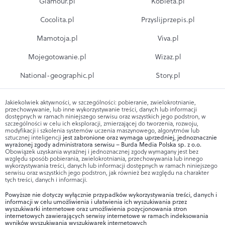
Glamour.pl
Kobieta.pl
Cocolita.pl
Przyslijprzepis.pl
Mamotoja.pl
Viva.pl
Mojegotowanie.pl
Wizaz.pl
National-geographic.pl
Story.pl
Jakiekolwiek aktywności, w szczególności: pobieranie, zwielokrotnianie,
przechowywanie, lub inne wykorzystywanie treści, danych lub informacji
dostępnych w ramach niniejszego serwisu oraz wszystkich jego podstron, w
szczególności w celu ich eksploracji, zmierzającej do tworzenia, rozwoju,
modyfikacji i szkolenia systemów uczenia maszynowego, algorytmów lub
sztucznej inteligencji
jest zabronione oraz wymaga uprzedniej, jednoznacznie
wyrażonej zgody administratora serwisu – Burda Media Polska sp. z o.o.
Obowiązek uzyskania wyraźnej i jednoznacznej zgody wymagany jest bez
względu sposób pobierania, zwielokrotniania, przechowywania lub innego
wykorzystywania treści, danych lub informacji dostępnych w ramach niniejszego
serwisu oraz wszystkich jego podstron, jak również bez względu na charakter
tych treści, danych i informacji.
Powyższe nie dotyczy wyłącznie przypadków wykorzystywania treści, danych i
informacji w celu umożliwienia i ułatwienia ich wyszukiwania przez
wyszukiwarki internetowe oraz umożliwienia pozycjonowania stron
internetowych zawierających serwisy internetowe w ramach indeksowania
wyników wyszukiwania wyszukiwarek internetowych