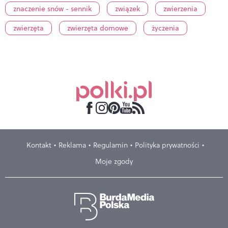
znaczenie snów - sennik
związek
zwierzenia
zwierzęta
zwierzęta domowe
życzenia
Kontakt
Reklama
Regulamin
Polityka prywatności
Moje zgody