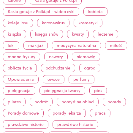
kalorie
Kasia gotuje z Polki.pl
Kasia gotuje z Polki.pl - wideo cykl
kobieta
koleje losu
koronawirus
kosmetyki
książka
księga snów
kwiaty
leczenie
leki
makijaż
medycyna naturalna
miłość
modne fryzury
nawozy
niemowlę
oblicza życia
odchudzanie
ogród
Opowiadania
owoce
perfumy
pielęgnacja
pielęgnacja twarzy
pies
pilates
podróż
pomysł na obiad
porady
Porady domowe
porady lekarza
praca
prawdziwe historie
prawdziwe historie