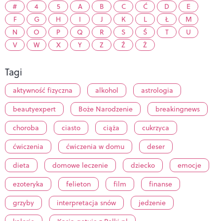
#
4
5
A
B
C
Ć
D
E
F
G
H
I
J
K
L
Ł
M
N
O
P
Q
R
S
Ś
T
U
V
W
X
Y
Z
Ź
Ż
Tagi
aktywność fizyczna
alkohol
astrologia
beautyexpert
Boże Narodzenie
breakingnews
choroba
ciasto
ciąża
cukrzyca
ćwiczenia
ćwiczenia w domu
deser
dieta
domowe leczenie
dziecko
emocje
ezoteryka
felieton
film
finanse
grzyby
interpretacja snów
jedzenie