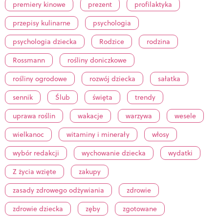
premiery kinowe
prezent
profilaktyka
przepisy kulinarne
psychologia
psychologia dziecka
Rodzice
rodzina
Rossmann
rośliny doniczkowe
rośliny ogrodowe
rozwój dziecka
sałatka
sennik
Ślub
święta
trendy
uprawa roślin
wakacje
warzywa
wesele
wielkanoc
witaminy i minerały
włosy
wybór redakcji
wychowanie dziecka
wydatki
Z życia wzięte
zakupy
zasady zdrowego odżywiania
zdrowie
zdrowie dziecka
zęby
zgotowane