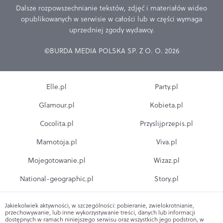
Dalsze rozpowszechnianie tekstów, zdjęć i materiałów wideo
opublikowanych w serwisie w całości lub w części wymaga
uprzedniej zgody wydawcy.
©BURDA MEDIA POLSKA SP. Z O. O. 2026
Elle.pl
Party.pl
Glamour.pl
Kobieta.pl
Cocolita.pl
Przyslijprzepis.pl
Mamotoja.pl
Viva.pl
Mojegotowanie.pl
Wizaz.pl
National-geographic.pl
Story.pl
Jakiekolwiek aktywności, w szczególności: pobieranie, zwielokrotnianie,
przechowywanie, lub inne wykorzystywanie treści, danych lub informacji
dostępnych w ramach niniejszego serwisu oraz wszystkich jego podstron, w