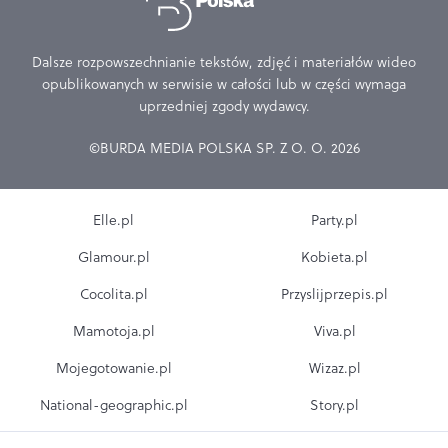
Dalsze rozpowszechnianie tekstów, zdjęć i materiałów wideo
opublikowanych w serwisie w całości lub w części wymaga
uprzedniej zgody wydawcy.
©BURDA MEDIA POLSKA SP. Z O. O. 2026
Elle.pl
Party.pl
Glamour.pl
Kobieta.pl
Cocolita.pl
Przyslijprzepis.pl
Mamotoja.pl
Viva.pl
Mojegotowanie.pl
Wizaz.pl
National-geographic.pl
Story.pl