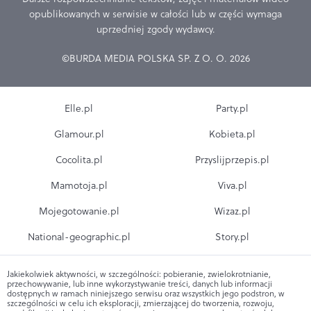
opublikowanych w serwisie w całości lub w części wymaga
uprzedniej zgody wydawcy.
©BURDA MEDIA POLSKA SP. Z O. O. 2026
Elle.pl
Party.pl
Glamour.pl
Kobieta.pl
Cocolita.pl
Przyslijprzepis.pl
Mamotoja.pl
Viva.pl
Mojegotowanie.pl
Wizaz.pl
National-geographic.pl
Story.pl
Jakiekolwiek aktywności, w szczególności: pobieranie, zwielokrotnianie,
przechowywanie, lub inne wykorzystywanie treści, danych lub informacji
dostępnych w ramach niniejszego serwisu oraz wszystkich jego podstron, w
szczególności w celu ich eksploracji, zmierzającej do tworzenia, rozwoju,