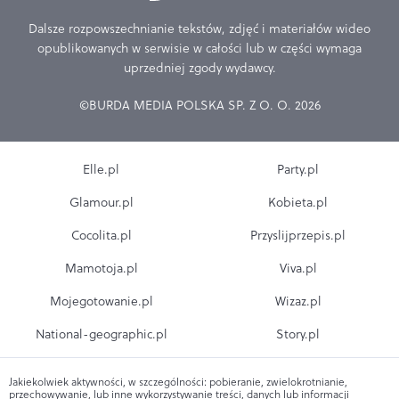
Dalsze rozpowszechnianie tekstów, zdjęć i materiałów wideo
opublikowanych w serwisie w całości lub w części wymaga
uprzedniej zgody wydawcy.
©BURDA MEDIA POLSKA SP. Z O. O. 2026
Elle.pl
Party.pl
Glamour.pl
Kobieta.pl
Cocolita.pl
Przyslijprzepis.pl
Mamotoja.pl
Viva.pl
Mojegotowanie.pl
Wizaz.pl
National-geographic.pl
Story.pl
Jakiekolwiek aktywności, w szczególności: pobieranie, zwielokrotnianie,
przechowywanie, lub inne wykorzystywanie treści, danych lub informacji