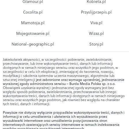
Glamour.pl
Kobieta.pl
Cocolita.pl
Przyslijprzepis.pl
Mamotoja.pl
Viva.pl
Mojegotowanie.pl
Wizaz.pl
National-geographic.pl
Story.pl
Jakiekolwiek aktywności, w szczególności: pobieranie, zwielokrotnianie,
przechowywanie, lub inne wykorzystywanie treści, danych lub informacji
dostępnych w ramach niniejszego serwisu oraz wszystkich jego podstron, w
szczególności w celu ich eksploracji, zmierzającej do tworzenia, rozwoju,
modyfikacji i szkolenia systemów uczenia maszynowego, algorytmów lub
sztucznej inteligencji
jest zabronione oraz wymaga uprzedniej, jednoznacznie
wyrażonej zgody administratora serwisu – Burda Media Polska sp. z o.o.
Obowiązek uzyskania wyraźnej i jednoznacznej zgody wymagany jest bez
względu sposób pobierania, zwielokrotniania, przechowywania lub innego
wykorzystywania treści, danych lub informacji dostępnych w ramach niniejszego
serwisu oraz wszystkich jego podstron, jak również bez względu na charakter
tych treści, danych i informacji.
Powyższe nie dotyczy wyłącznie przypadków wykorzystywania treści, danych i
informacji w celu umożliwienia i ułatwienia ich wyszukiwania przez
wyszukiwarki internetowe oraz umożliwienia pozycjonowania stron
internetowych zawierających serwisy internetowe w ramach indeksowania
wyników wyszukiwania wyszukiwarek internetowych