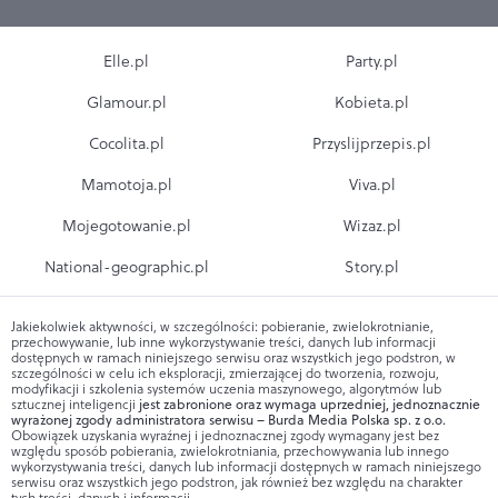
Elle.pl
Party.pl
Glamour.pl
Kobieta.pl
Cocolita.pl
Przyslijprzepis.pl
Mamotoja.pl
Viva.pl
Mojegotowanie.pl
Wizaz.pl
National-geographic.pl
Story.pl
Jakiekolwiek aktywności, w szczególności: pobieranie, zwielokrotnianie,
przechowywanie, lub inne wykorzystywanie treści, danych lub informacji
dostępnych w ramach niniejszego serwisu oraz wszystkich jego podstron, w
szczególności w celu ich eksploracji, zmierzającej do tworzenia, rozwoju,
modyfikacji i szkolenia systemów uczenia maszynowego, algorytmów lub
sztucznej inteligencji
jest zabronione oraz wymaga uprzedniej, jednoznacznie
wyrażonej zgody administratora serwisu – Burda Media Polska sp. z o.o.
Obowiązek uzyskania wyraźnej i jednoznacznej zgody wymagany jest bez
względu sposób pobierania, zwielokrotniania, przechowywania lub innego
wykorzystywania treści, danych lub informacji dostępnych w ramach niniejszego
serwisu oraz wszystkich jego podstron, jak również bez względu na charakter
tych treści, danych i informacji.