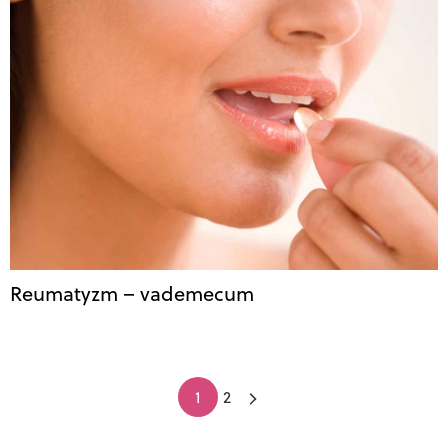
Reumatyzm – vademecum
1
2