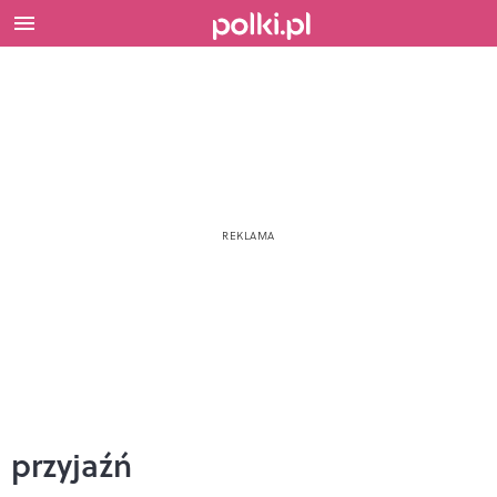
przyjaźń