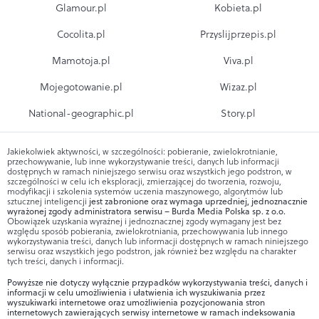
Glamour.pl
Kobieta.pl
Cocolita.pl
Przyslijprzepis.pl
Mamotoja.pl
Viva.pl
Mojegotowanie.pl
Wizaz.pl
National-geographic.pl
Story.pl
Jakiekolwiek aktywności, w szczególności: pobieranie, zwielokrotnianie,
przechowywanie, lub inne wykorzystywanie treści, danych lub informacji
dostępnych w ramach niniejszego serwisu oraz wszystkich jego podstron, w
szczególności w celu ich eksploracji, zmierzającej do tworzenia, rozwoju,
modyfikacji i szkolenia systemów uczenia maszynowego, algorytmów lub
sztucznej inteligencji
jest zabronione oraz wymaga uprzedniej, jednoznacznie
wyrażonej zgody administratora serwisu – Burda Media Polska sp. z o.o.
Obowiązek uzyskania wyraźnej i jednoznacznej zgody wymagany jest bez
względu sposób pobierania, zwielokrotniania, przechowywania lub innego
wykorzystywania treści, danych lub informacji dostępnych w ramach niniejszego
serwisu oraz wszystkich jego podstron, jak również bez względu na charakter
tych treści, danych i informacji.
Powyższe nie dotyczy wyłącznie przypadków wykorzystywania treści, danych i
informacji w celu umożliwienia i ułatwienia ich wyszukiwania przez
wyszukiwarki internetowe oraz umożliwienia pozycjonowania stron
internetowych zawierających serwisy internetowe w ramach indeksowania