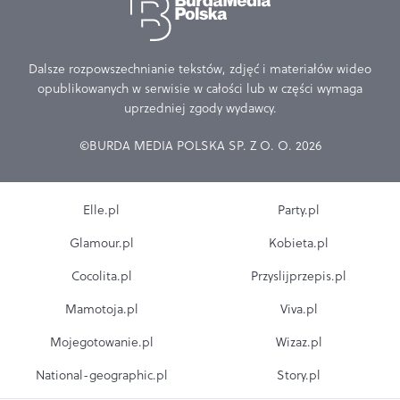
Dalsze rozpowszechnianie tekstów, zdjęć i materiałów wideo
opublikowanych w serwisie w całości lub w części wymaga
uprzedniej zgody wydawcy.
©BURDA MEDIA POLSKA SP. Z O. O. 2026
Elle.pl
Party.pl
Glamour.pl
Kobieta.pl
Cocolita.pl
Przyslijprzepis.pl
Mamotoja.pl
Viva.pl
Mojegotowanie.pl
Wizaz.pl
National-geographic.pl
Story.pl