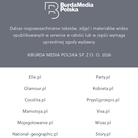
Dalsze rozpowszechnianie tekstów, zdjęć i materiałów wideo
opublikowanych w serwisie w całości lub w części wymaga
uprzedniej zgody wydawcy.
©BURDA MEDIA POLSKA SP. Z O. O. 2026
Elle.pl
Party.pl
Glamour.pl
Kobieta.pl
Cocolita.pl
Przyslijprzepis.pl
Mamotoja.pl
Viva.pl
Mojegotowanie.pl
Wizaz.pl
National-geographic.pl
Story.pl