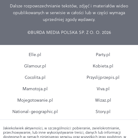
Dalsze rozpowszechnianie tekstów, zdjęć i materiałów wideo
opublikowanych w serwisie w całości lub w części wymaga
uprzedniej zgody wydawcy.
©BURDA MEDIA POLSKA SP. Z O. O. 2026
Elle.pl
Party.pl
Glamour.pl
Kobieta.pl
Cocolita.pl
Przyslijprzepis.pl
Mamotoja.pl
Viva.pl
Mojegotowanie.pl
Wizaz.pl
National-geographic.pl
Story.pl
Jakiekolwiek aktywności, w szczególności: pobieranie, zwielokrotnianie,
przechowywanie, lub inne wykorzystywanie treści, danych lub informacji
dostępnych w ramach niniejszego serwisu oraz wszystkich jego podstron, w