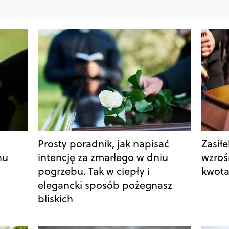
Prosty poradnik, jak napisać
Zasił
nu
intencję za zmarłego w dniu
wzroś
pogrzebu. Tak w ciepły i
kwot
elegancki sposób pożegnasz
bliskich