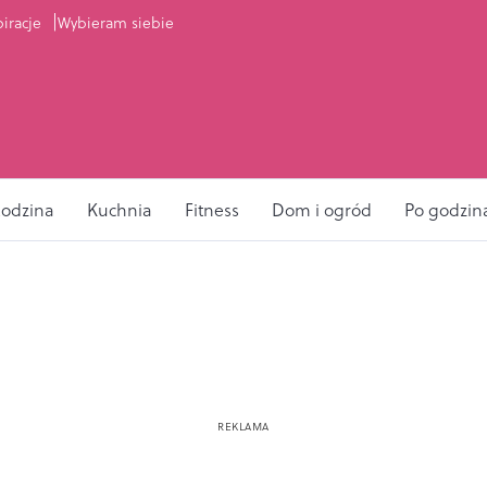
piracje
Wybieram siebie
odzina
Kuchnia
Fitness
Dom i ogród
Po godzin