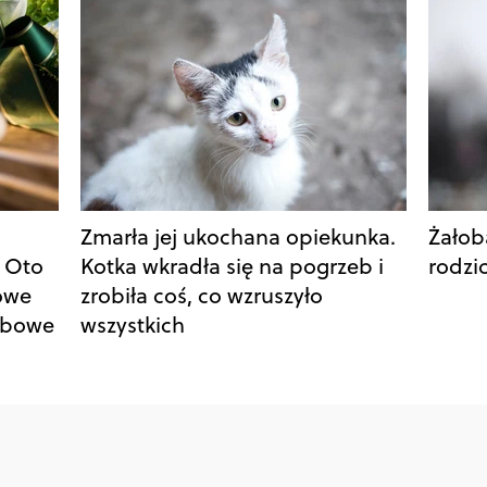
Zmarła jej ukochana opiekunka.
Żałob
 Oto
Kotka wkradła się na pogrzeb i
rodzi
owe
zrobiła coś, co wzruszyło
ebowe
wszystkich