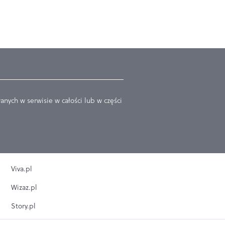
nych w serwisie w całości lub w części
Viva.pl
Wizaz.pl
Story.pl