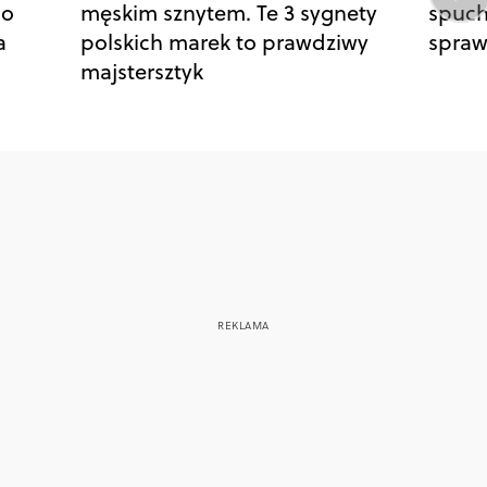
go
męskim sznytem. Te 3 sygnety
spuch
a
polskich marek to prawdziwy
spraw
majstersztyk