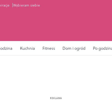
piracje
Wybieram siebie
odzina
Kuchnia
Fitness
Dom i ogród
Po godzin