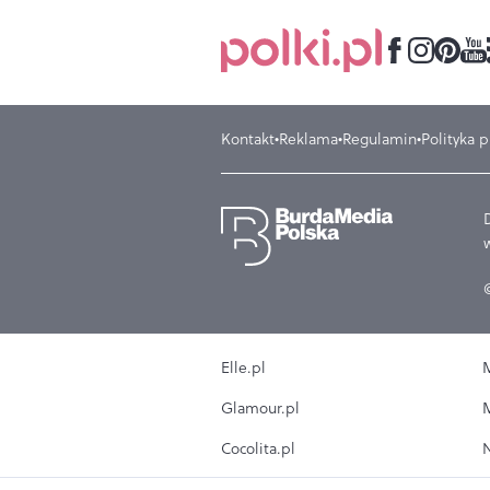
Kontakt
Reklama
Regulamin
Polityka 
Elle.pl
M
Glamour.pl
M
Cocolita.pl
N