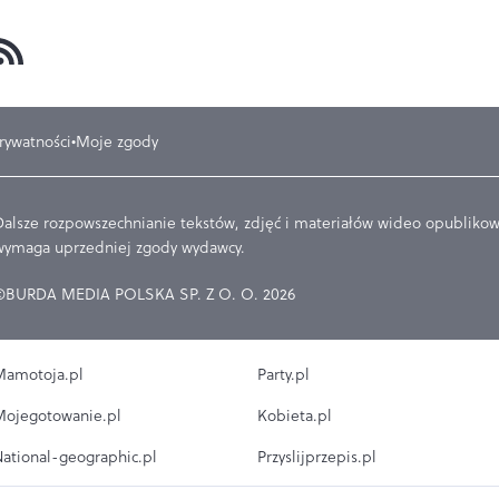
prywatności
Moje zgody
Dalsze rozpowszechnianie tekstów, zdjęć i materiałów wideo opublikowa
wymaga uprzedniej zgody wydawcy.
©BURDA MEDIA POLSKA SP. Z O. O. 2026
amotoja.pl
Party.pl
ojegotowanie.pl
Kobieta.pl
ational-geographic.pl
Przyslijprzepis.pl