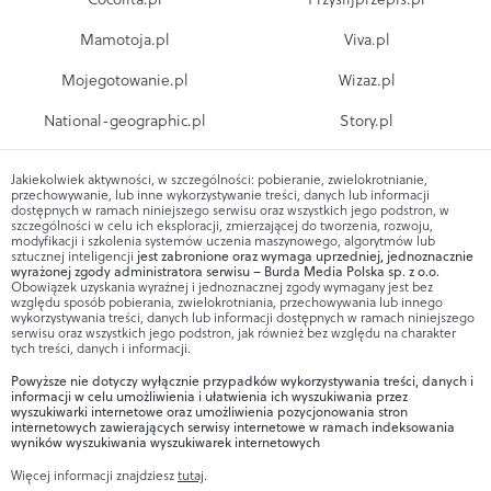
Mamotoja.pl
Viva.pl
Mojegotowanie.pl
Wizaz.pl
National-geographic.pl
Story.pl
Jakiekolwiek aktywności, w szczególności: pobieranie, zwielokrotnianie,
przechowywanie, lub inne wykorzystywanie treści, danych lub informacji
dostępnych w ramach niniejszego serwisu oraz wszystkich jego podstron, w
szczególności w celu ich eksploracji, zmierzającej do tworzenia, rozwoju,
modyfikacji i szkolenia systemów uczenia maszynowego, algorytmów lub
sztucznej inteligencji
jest zabronione oraz wymaga uprzedniej, jednoznacznie
wyrażonej zgody administratora serwisu – Burda Media Polska sp. z o.o.
Obowiązek uzyskania wyraźnej i jednoznacznej zgody wymagany jest bez
względu sposób pobierania, zwielokrotniania, przechowywania lub innego
wykorzystywania treści, danych lub informacji dostępnych w ramach niniejszego
serwisu oraz wszystkich jego podstron, jak również bez względu na charakter
tych treści, danych i informacji.
Powyższe nie dotyczy wyłącznie przypadków wykorzystywania treści, danych i
informacji w celu umożliwienia i ułatwienia ich wyszukiwania przez
wyszukiwarki internetowe oraz umożliwienia pozycjonowania stron
internetowych zawierających serwisy internetowe w ramach indeksowania
wyników wyszukiwania wyszukiwarek internetowych
Więcej informacji znajdziesz
tutaj
.