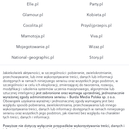
Elle.pl
Party.pl
Glamour.pl
Kobieta.pl
Cocolita.pl
Przyslijprzepis.pl
Mamotoja.pl
Viva.pl
Mojegotowanie.pl
Wizaz.pl
National-geographic.pl
Story.pl
Jakiekolwiek aktywności, w szczególności: pobieranie, zwielokrotnianie,
przechowywanie, lub inne wykorzystywanie treści, danych lub informacji
dostępnych w ramach niniejszego serwisu oraz wszystkich jego podstron, w
szczególności w celu ich eksploracji, zmierzającej do tworzenia, rozwoju,
modyfikacji i szkolenia systemów uczenia maszynowego, algorytmów lub
sztucznej inteligencji
jest zabronione oraz wymaga uprzedniej, jednoznacznie
wyrażonej zgody administratora serwisu – Burda Media Polska sp. z o.o.
Obowiązek uzyskania wyraźnej i jednoznacznej zgody wymagany jest bez
względu sposób pobierania, zwielokrotniania, przechowywania lub innego
wykorzystywania treści, danych lub informacji dostępnych w ramach niniejszego
serwisu oraz wszystkich jego podstron, jak również bez względu na charakter
tych treści, danych i informacji.
Powyższe nie dotyczy wyłącznie przypadków wykorzystywania treści, danych i