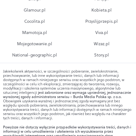
Glamour.pl
Kobieta.pl
Cocolita.pl
Przyslijprzepis.pl
Mamotoja.pl
Viva.pl
Mojegotowanie.pl
Wizaz.pl
National-geographic.pl
Story.pl
Jakiekolwiek aktywności, w szczególności: pobieranie, zwielokrotnianie,
przechowywanie, lub inne wykorzystywanie treści, danych lub informacji
dostępnych w ramach niniejszego serwisu oraz wszystkich jego podstron, w
szczególności w celu ich eksploracji, zmierzającej do tworzenia, rozwoju,
modyfikacji i szkolenia systemów uczenia maszynowego, algorytmów lub
sztucznej inteligencji
jest zabronione oraz wymaga uprzedniej, jednoznacznie
wyrażonej zgody administratora serwisu – Burda Media Polska sp. z o.o.
Obowiązek uzyskania wyraźnej i jednoznacznej zgody wymagany jest bez
względu sposób pobierania, zwielokrotniania, przechowywania lub innego
wykorzystywania treści, danych lub informacji dostępnych w ramach niniejszego
serwisu oraz wszystkich jego podstron, jak również bez względu na charakter
tych treści, danych i informacji.
Powyższe nie dotyczy wyłącznie przypadków wykorzystywania treści, danych i
informacji w celu umożliwienia i ułatwienia ich wyszukiwania przez
wyszukiwarki internetowe oraz umożliwienia pozycjonowania stron