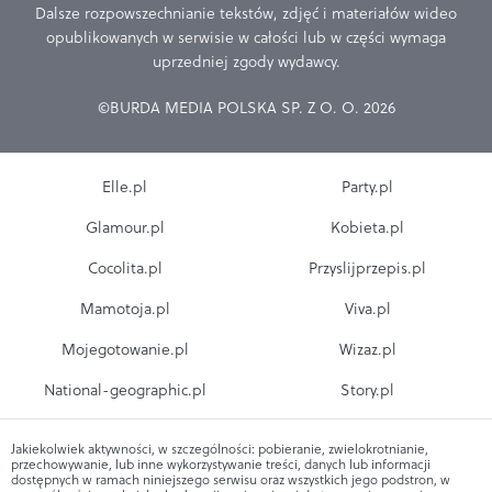
Dalsze rozpowszechnianie tekstów, zdjęć i materiałów wideo
opublikowanych w serwisie w całości lub w części wymaga
uprzedniej zgody wydawcy.
©BURDA MEDIA POLSKA SP. Z O. O. 2026
Elle.pl
Party.pl
Glamour.pl
Kobieta.pl
Cocolita.pl
Przyslijprzepis.pl
Mamotoja.pl
Viva.pl
Mojegotowanie.pl
Wizaz.pl
National-geographic.pl
Story.pl
Jakiekolwiek aktywności, w szczególności: pobieranie, zwielokrotnianie,
przechowywanie, lub inne wykorzystywanie treści, danych lub informacji
dostępnych w ramach niniejszego serwisu oraz wszystkich jego podstron, w