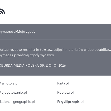
prywatności
Moje zgody
Dalsze rozpowszechnianie tekstów, zdjęć i materiałów wideo opublikowa
wymaga uprzedniej zgody wydawcy.
©BURDA MEDIA POLSKA SP. Z O. O. 2026
amotoja.pl
Party.pl
ojegotowanie.pl
Kobieta.pl
ational-geographic.pl
Przyslijprzepis.pl