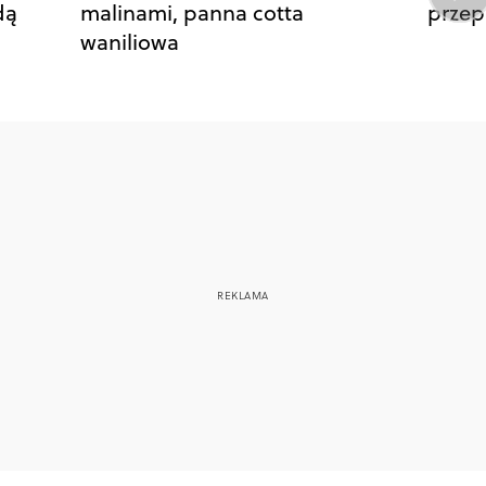
dą
malinami, panna cotta
przep
waniliowa