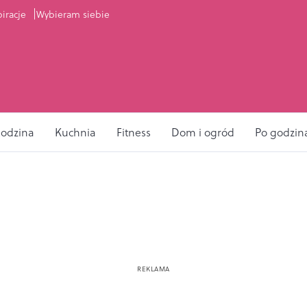
piracje
Wybieram siebie
odzina
Kuchnia
Fitness
Dom i ogród
Po godzin