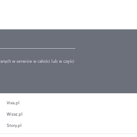
nych w serwisie w całości lub w części
Viva.pl
Wizaz.pl
Story.pl