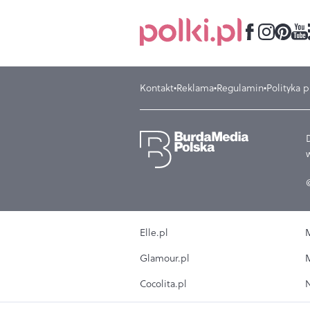
Kontakt
Reklama
Regulamin
Polityka 
Elle.pl
M
Glamour.pl
M
Cocolita.pl
N