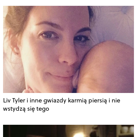
Liv Tyler i inne gwiazdy karmią piersią i nie
wstydzą się tego