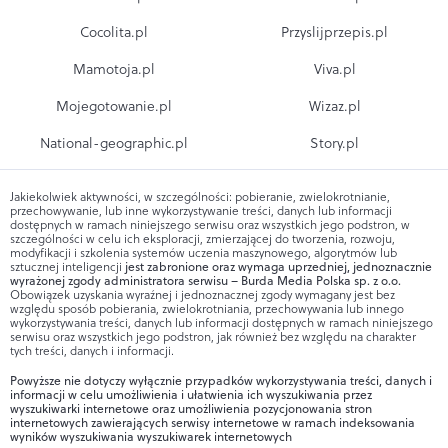
Cocolita.pl
Przyslijprzepis.pl
Mamotoja.pl
Viva.pl
Mojegotowanie.pl
Wizaz.pl
National-geographic.pl
Story.pl
Jakiekolwiek aktywności, w szczególności: pobieranie, zwielokrotnianie,
przechowywanie, lub inne wykorzystywanie treści, danych lub informacji
dostępnych w ramach niniejszego serwisu oraz wszystkich jego podstron, w
szczególności w celu ich eksploracji, zmierzającej do tworzenia, rozwoju,
modyfikacji i szkolenia systemów uczenia maszynowego, algorytmów lub
sztucznej inteligencji
jest zabronione oraz wymaga uprzedniej, jednoznacznie
wyrażonej zgody administratora serwisu – Burda Media Polska sp. z o.o.
Obowiązek uzyskania wyraźnej i jednoznacznej zgody wymagany jest bez
względu sposób pobierania, zwielokrotniania, przechowywania lub innego
wykorzystywania treści, danych lub informacji dostępnych w ramach niniejszego
serwisu oraz wszystkich jego podstron, jak również bez względu na charakter
tych treści, danych i informacji.
Powyższe nie dotyczy wyłącznie przypadków wykorzystywania treści, danych i
informacji w celu umożliwienia i ułatwienia ich wyszukiwania przez
wyszukiwarki internetowe oraz umożliwienia pozycjonowania stron
internetowych zawierających serwisy internetowe w ramach indeksowania
wyników wyszukiwania wyszukiwarek internetowych