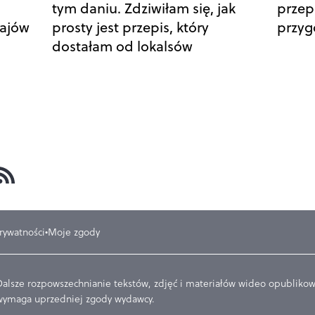
tym daniu. Zdziwiłam się, jak
przepi
zajów
prosty jest przepis, który
przyg
dostałam od lokalsów
prywatności
Moje zgody
Dalsze rozpowszechnianie tekstów, zdjęć i materiałów wideo opublikowa
wymaga uprzedniej zgody wydawcy.