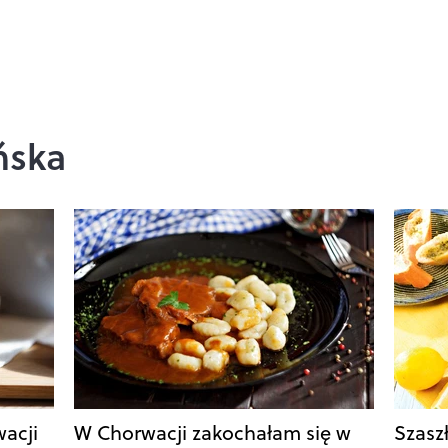
ńska
wacji
W Chorwacji zakochałam się w
Szaszł