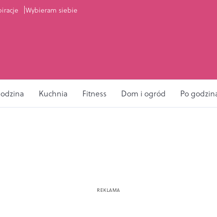
piracje
Wybieram siebie
odzina
Kuchnia
Fitness
Dom i ogród
Po godzin