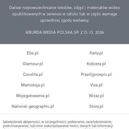
Dalsze rozpowszechnianie tekstów, zdjęć i materiałów wideo
opublikowanych w serwisie w całości lub w części wymaga
uprzedniej zgody wydawcy.
©BURDA MEDIA POLSKA SP. Z O. O. 2026
Elle.pl
Party.pl
Glamour.pl
Kobieta.pl
Cocolita.pl
Przyslijprzepis.pl
Mamotoja.pl
Viva.pl
Mojegotowanie.pl
Wizaz.pl
National-geographic.pl
Story.pl
Jakiekolwiek aktywności, w szczególności: pobieranie, zwielokrotnianie,
przechowywanie, lub inne wykorzystywanie treści, danych lub informacji