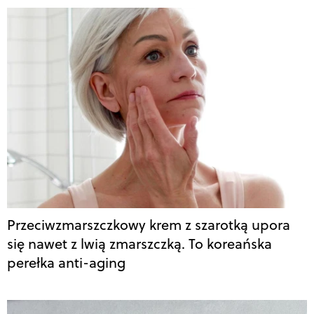
Przeciwzmarszczkowy krem z szarotką upora
się nawet z lwią zmarszczką. To koreańska
perełka anti-aging