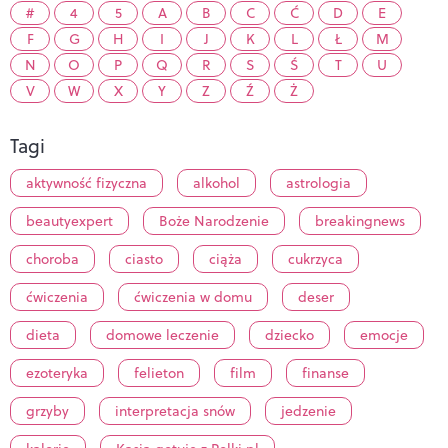
#
4
5
A
B
C
Ć
D
E
F
G
H
I
J
K
L
Ł
M
N
O
P
Q
R
S
Ś
T
U
V
W
X
Y
Z
Ź
Ż
Tagi
aktywność fizyczna
alkohol
astrologia
beautyexpert
Boże Narodzenie
breakingnews
choroba
ciasto
ciąża
cukrzyca
ćwiczenia
ćwiczenia w domu
deser
dieta
domowe leczenie
dziecko
emocje
ezoteryka
felieton
film
finanse
grzyby
interpretacja snów
jedzenie