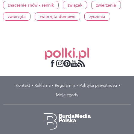
znaczenie snów - sennik
związek
zwierzenia
zwierzęta
zwierzęta domowe
życzenia
Kontakt
Reklama
Regulamin
Polityka prywatności
Moje zgody