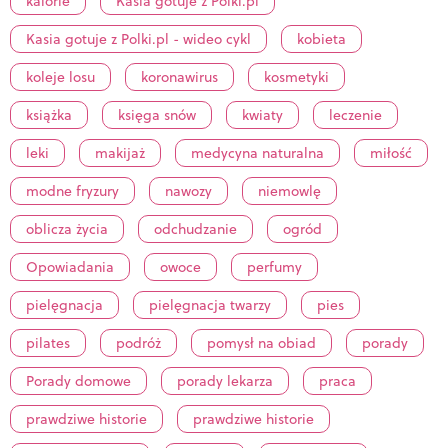
kalorie
Kasia gotuje z Polki.pl
Kasia gotuje z Polki.pl - wideo cykl
kobieta
koleje losu
koronawirus
kosmetyki
książka
księga snów
kwiaty
leczenie
leki
makijaż
medycyna naturalna
miłość
modne fryzury
nawozy
niemowlę
oblicza życia
odchudzanie
ogród
Opowiadania
owoce
perfumy
pielęgnacja
pielęgnacja twarzy
pies
pilates
podróż
pomysł na obiad
porady
Porady domowe
porady lekarza
praca
prawdziwe historie
prawdziwe historie