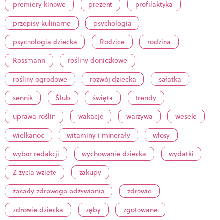
premiery kinowe
prezent
profilaktyka
przepisy kulinarne
psychologia
psychologia dziecka
Rodzice
rodzina
Rossmann
rośliny doniczkowe
rośliny ogrodowe
rozwój dziecka
sałatka
sennik
Ślub
święta
trendy
uprawa roślin
wakacje
warzywa
wesele
wielkanoc
witaminy i minerały
włosy
wybór redakcji
wychowanie dziecka
wydatki
Z życia wzięte
zakupy
zasady zdrowego odżywiania
zdrowie
zdrowie dziecka
zęby
zgotowane