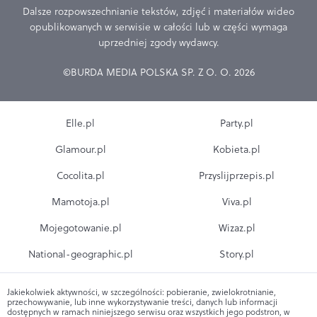
Dalsze rozpowszechnianie tekstów, zdjęć i materiałów wideo
opublikowanych w serwisie w całości lub w części wymaga
uprzedniej zgody wydawcy.
©BURDA MEDIA POLSKA SP. Z O. O. 2026
Elle.pl
Party.pl
Glamour.pl
Kobieta.pl
Cocolita.pl
Przyslijprzepis.pl
Mamotoja.pl
Viva.pl
Mojegotowanie.pl
Wizaz.pl
National-geographic.pl
Story.pl
Jakiekolwiek aktywności, w szczególności: pobieranie, zwielokrotnianie,
przechowywanie, lub inne wykorzystywanie treści, danych lub informacji
dostępnych w ramach niniejszego serwisu oraz wszystkich jego podstron, w