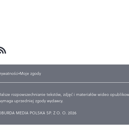
prywatności
Moje zgody
Dalsze rozpowszechnianie tekstów, zdjęć i materiałów wideo opublikowa
wymaga uprzedniej zgody wydawcy.
©BURDA MEDIA POLSKA SP. Z O. O. 2026