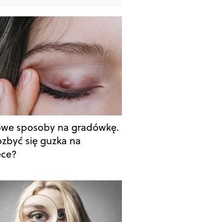
we sposoby na gradówkę.
ozbyć się guzka na
ece?