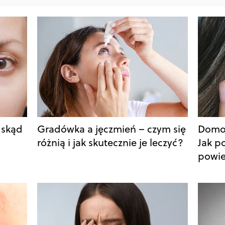
 skąd
Gradówka a jęczmień – czym się
Domo
różnią i jak skutecznie je leczyć?
Jak p
powi