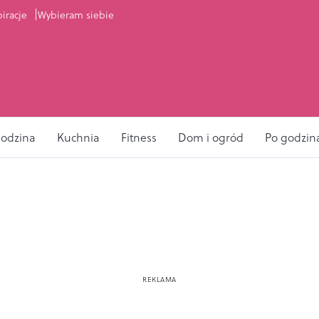
piracje
Wybieram siebie
odzina
Kuchnia
Fitness
Dom i ogród
Po godzin