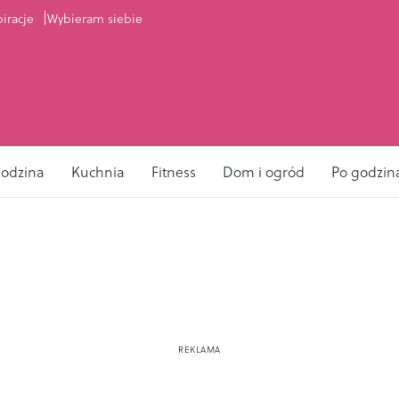
piracje
Wybieram siebie
odzina
Kuchnia
Fitness
Dom i ogród
Po godzin