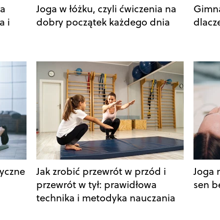
ka
Joga w łóżku, czyli ćwiczenia na
Gimna
a i
dobry początek każdego dnia
dlacz
ryczne
Jak zrobić przewrót w przód i
Joga 
przewrót w tył: prawidłowa
sen b
technika i metodyka nauczania