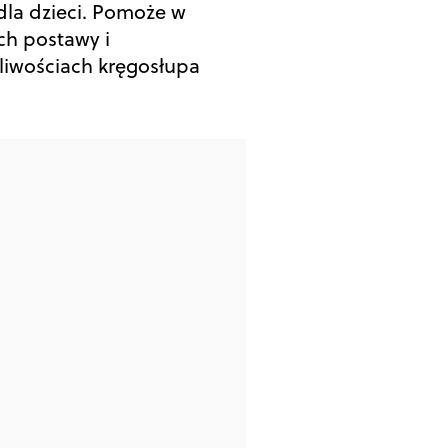
 dla dzieci. Pomoże w
h postawy i
liwościach kręgosłupa