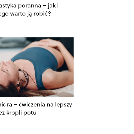
styka poranna – jak i
ego warto ją robić?
nidra – ćwiczenia na lepszy
ez kropli potu