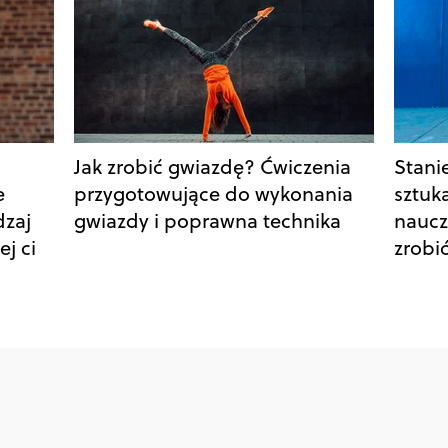
Jak zrobić gwiazdę? Ćwiczenia
Stani
e
przygotowujące do wykonania
sztuka
dzaj
gwiazdy i poprawna technika
naucz
ej ci
zrobi