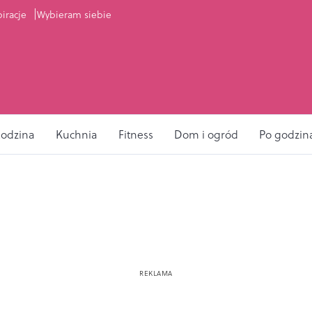
piracje
Wybieram siebie
odzina
Kuchnia
Fitness
Dom i ogród
Po godzin