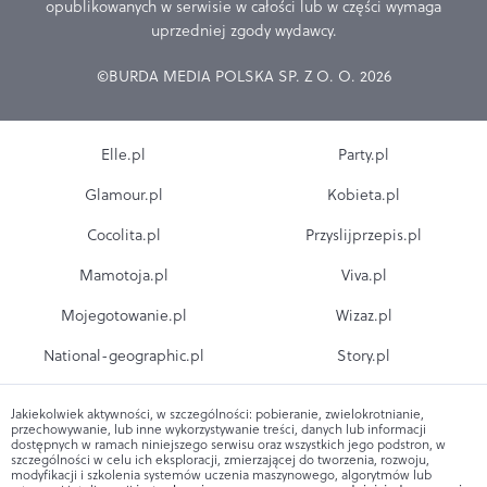
opublikowanych w serwisie w całości lub w części wymaga
uprzedniej zgody wydawcy.
©BURDA MEDIA POLSKA SP. Z O. O. 2026
Elle.pl
Party.pl
Glamour.pl
Kobieta.pl
Cocolita.pl
Przyslijprzepis.pl
Mamotoja.pl
Viva.pl
Mojegotowanie.pl
Wizaz.pl
National-geographic.pl
Story.pl
Jakiekolwiek aktywności, w szczególności: pobieranie, zwielokrotnianie,
przechowywanie, lub inne wykorzystywanie treści, danych lub informacji
dostępnych w ramach niniejszego serwisu oraz wszystkich jego podstron, w
szczególności w celu ich eksploracji, zmierzającej do tworzenia, rozwoju,
modyfikacji i szkolenia systemów uczenia maszynowego, algorytmów lub