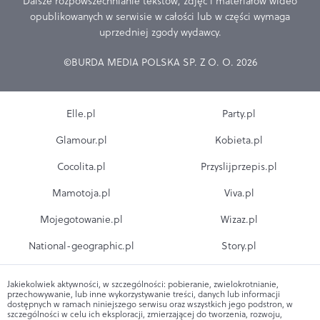
Dalsze rozpowszechnianie tekstów, zdjęć i materiałów wideo
opublikowanych w serwisie w całości lub w części wymaga
uprzedniej zgody wydawcy.
©BURDA MEDIA POLSKA SP. Z O. O. 2026
Elle.pl
Party.pl
Glamour.pl
Kobieta.pl
Cocolita.pl
Przyslijprzepis.pl
Mamotoja.pl
Viva.pl
Mojegotowanie.pl
Wizaz.pl
National-geographic.pl
Story.pl
Jakiekolwiek aktywności, w szczególności: pobieranie, zwielokrotnianie,
przechowywanie, lub inne wykorzystywanie treści, danych lub informacji
dostępnych w ramach niniejszego serwisu oraz wszystkich jego podstron, w
szczególności w celu ich eksploracji, zmierzającej do tworzenia, rozwoju,