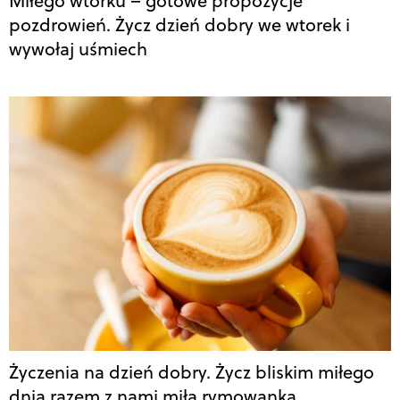
Miłego wtorku – gotowe propozycje
pozdrowień. Życz dzień dobry we wtorek i
wywołaj uśmiech
Życzenia na dzień dobry. Życz bliskim miłego
dnia razem z nami miłą rymowanką