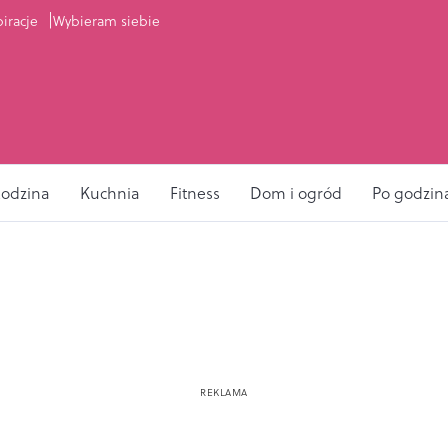
piracje
Wybieram siebie
odzina
Kuchnia
Fitness
Dom i ogród
Po godzin