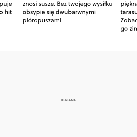
puje
znosi suszę. Bez twojego wysiłku
piękn
o hit
obsypie się dwubarwnymi
taras
pióropuszami
Zobac
go z