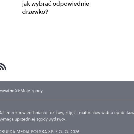
jak wybrać odpowiednie
drzewko?
prywatności
Moje zgody
Dalsze rozpowszechnianie tekstów, zdjęć i materiałów wideo opublikowa
wymaga uprzedniej zgody wydawcy.
©BURDA MEDIA POLSKA SP. Z O. O. 2026