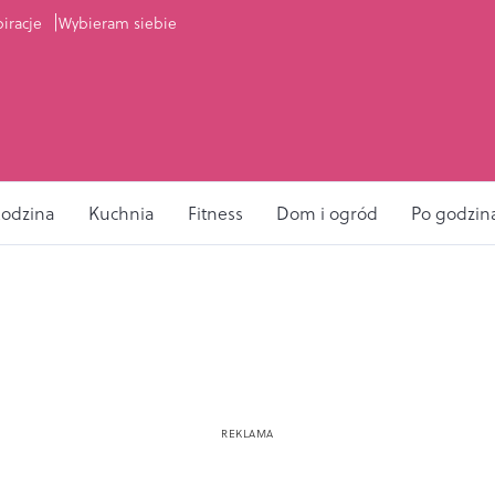
piracje
Wybieram siebie
odzina
Kuchnia
Fitness
Dom i ogród
Po godzin