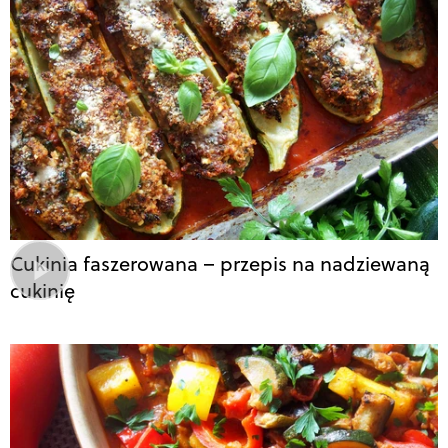
Cukinia faszerowana – przepis na nadziewaną
cukinię