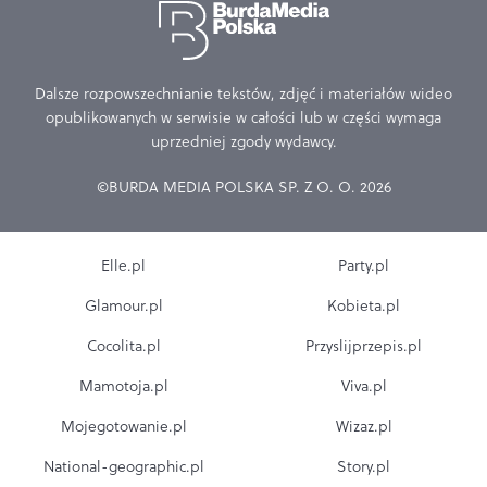
Dalsze rozpowszechnianie tekstów, zdjęć i materiałów wideo
opublikowanych w serwisie w całości lub w części wymaga
uprzedniej zgody wydawcy.
©BURDA MEDIA POLSKA SP. Z O. O. 2026
Elle.pl
Party.pl
Glamour.pl
Kobieta.pl
Cocolita.pl
Przyslijprzepis.pl
Mamotoja.pl
Viva.pl
Mojegotowanie.pl
Wizaz.pl
National-geographic.pl
Story.pl