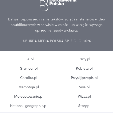
Dalsze rozpowszechnianie tekstów, zdjęć i materiałów wideo
opublikowanych w serwisie w całości lub w części wymaga
uprzedniej zgody wydawcy.
©BURDA MEDIA POLSKA SP. Z O. O. 2026
Elle.pl
Party.pl
Glamour.pl
Kobieta.pl
Cocolita.pl
Przyslijprzepis.pl
Mamotoja.pl
Viva.pl
Mojegotowanie.pl
Wizaz.pl
National-geographic.pl
Story.pl