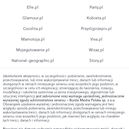
Elle.pl
Party.pl
Glamour.pl
Kobieta.pl
Cocolita.pl
Przyslijprzepis.pl
Mamotoja.pl
Viva.pl
Mojegotowanie.pl
Wizaz.pl
National-geographic.pl
Story.pl
Jakiekolwiek aktywności, w szczególności: pobieranie, zwielokrotnianie,
przechowywanie, lub inne wykorzystywanie treści, danych lub informacji
dostępnych w ramach niniejszego serwisu oraz wszystkich jego podstron, w
szczególności w celu ich eksploracji, zmierzającej do tworzenia, rozwoju,
modyfikacji i szkolenia systemów uczenia maszynowego, algorytmów lub
sztucznej inteligencji
jest zabronione oraz wymaga uprzedniej, jednoznacznie
wyrażonej zgody administratora serwisu – Burda Media Polska sp. z o.o.
Obowiązek uzyskania wyraźnej i jednoznacznej zgody wymagany jest bez
względu sposób pobierania, zwielokrotniania, przechowywania lub innego
wykorzystywania treści, danych lub informacji dostępnych w ramach niniejszego
serwisu oraz wszystkich jego podstron, jak również bez względu na charakter
tych treści, danych i informacji.
Powyższe nie dotyczy wyłącznie przypadków wykorzystywania treści, danych i