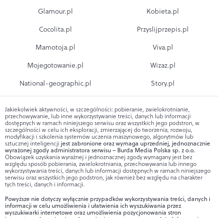
Glamour.pl
Kobieta.pl
Cocolita.pl
Przyslijprzepis.pl
Mamotoja.pl
Viva.pl
Mojegotowanie.pl
Wizaz.pl
National-geographic.pl
Story.pl
Jakiekolwiek aktywności, w szczególności: pobieranie, zwielokrotnianie,
przechowywanie, lub inne wykorzystywanie treści, danych lub informacji
dostępnych w ramach niniejszego serwisu oraz wszystkich jego podstron, w
szczególności w celu ich eksploracji, zmierzającej do tworzenia, rozwoju,
modyfikacji i szkolenia systemów uczenia maszynowego, algorytmów lub
sztucznej inteligencji
jest zabronione oraz wymaga uprzedniej, jednoznacznie
wyrażonej zgody administratora serwisu – Burda Media Polska sp. z o.o.
Obowiązek uzyskania wyraźnej i jednoznacznej zgody wymagany jest bez
względu sposób pobierania, zwielokrotniania, przechowywania lub innego
wykorzystywania treści, danych lub informacji dostępnych w ramach niniejszego
serwisu oraz wszystkich jego podstron, jak również bez względu na charakter
tych treści, danych i informacji.
Powyższe nie dotyczy wyłącznie przypadków wykorzystywania treści, danych i
informacji w celu umożliwienia i ułatwienia ich wyszukiwania przez
wyszukiwarki internetowe oraz umożliwienia pozycjonowania stron