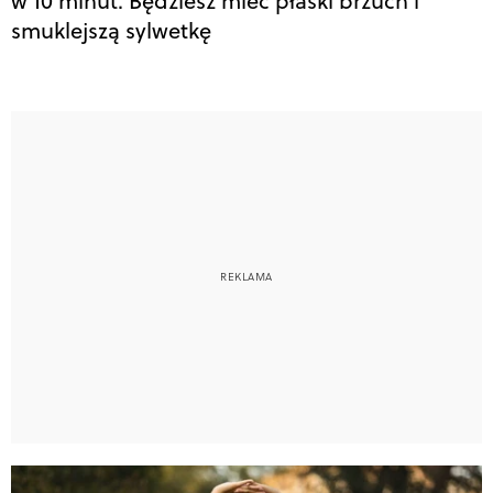
w 10 minut. Będziesz mieć płaski brzuch i
smuklejszą sylwetkę