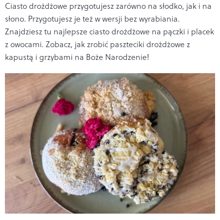
Ciasto drożdżowe przygotujesz zarówno na słodko, jak i na
słono. Przygotujesz je też w wersji bez wyrabiania.
Znajdziesz tu najlepsze ciasto drożdżowe na pączki i placek
z owocami. Zobacz, jak zrobić paszteciki drożdżowe z
kapustą i grzybami na Boże Narodzenie!