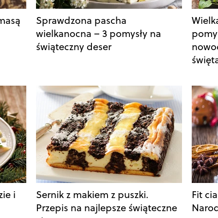
 masą
Sprawdzona pascha
Wielk
wielkanocna – 3 pomysły na
pomys
świąteczny deser
nowoc
święt
ie i
Sernik z makiem z puszki.
Fit c
Przepis na najlepsze świąteczne
Narod