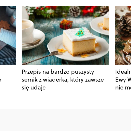
Przepis na bardzo puszysty
Ideal
o
sernik z wiaderka, który zawsze
Ewy W
się udaje
nie m