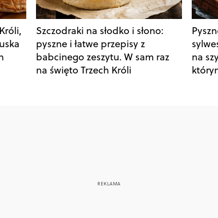
Króli,
Szczodraki na słodko i słono:
Pyszne
cuska
pyszne i łatwe przepisy z
sylwe
h
babcinego zeszytu. W sam raz
na sz
na święto Trzech Króli
który