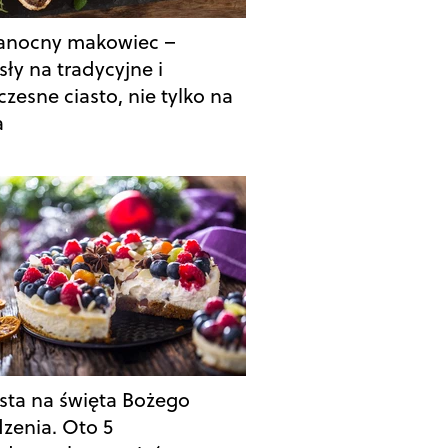
anocny makowiec –
ły na tradycyjne i
zesne ciasto, nie tylko na
a
iasta na święta Bożego
zenia. Oto 5