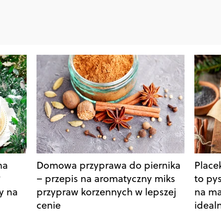
na
Domowa przyprawa do piernika
Placek
?
– przepis na aromatyczny miks
to py
y na
przypraw korzennych w lepszej
na ma
cenie
idealn