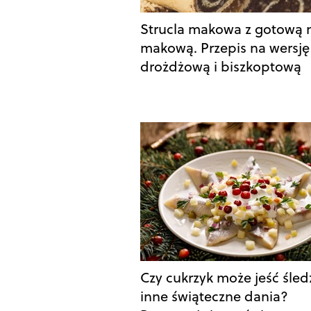
Strucla makowa z gotową
makową. Przepis na wersję
drożdżową i biszkoptową
Czy cukrzyk może jeść śledz
inne świąteczne dania?