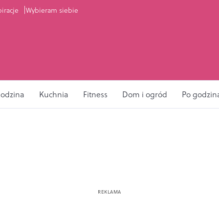
piracje
Wybieram siebie
odzina
Kuchnia
Fitness
Dom i ogród
Po godzin