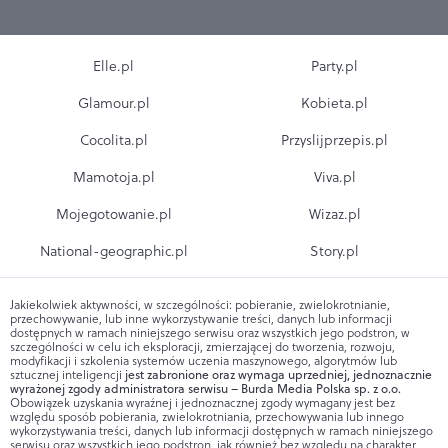
Elle.pl
Party.pl
Glamour.pl
Kobieta.pl
Cocolita.pl
Przyslijprzepis.pl
Mamotoja.pl
Viva.pl
Mojegotowanie.pl
Wizaz.pl
National-geographic.pl
Story.pl
Jakiekolwiek aktywności, w szczególności: pobieranie, zwielokrotnianie,
przechowywanie, lub inne wykorzystywanie treści, danych lub informacji
dostępnych w ramach niniejszego serwisu oraz wszystkich jego podstron, w
szczególności w celu ich eksploracji, zmierzającej do tworzenia, rozwoju,
modyfikacji i szkolenia systemów uczenia maszynowego, algorytmów lub
sztucznej inteligencji
jest zabronione oraz wymaga uprzedniej, jednoznacznie
wyrażonej zgody administratora serwisu – Burda Media Polska sp. z o.o.
Obowiązek uzyskania wyraźnej i jednoznacznej zgody wymagany jest bez
względu sposób pobierania, zwielokrotniania, przechowywania lub innego
wykorzystywania treści, danych lub informacji dostępnych w ramach niniejszego
serwisu oraz wszystkich jego podstron, jak również bez względu na charakter