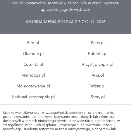
opublikowanych w serwisie w całości lub w części wymaga
uprzedniej zgody wydawcy.
©BURDA MEDIA POLSKA SP. Z O. O. 2026
Elle.pl
Party.pl
Glamour.pl
Kobieta.pl
Cocolita.pl
Przyslijprzepis.pl
Mamotoja.pl
Viva.pl
Mojegotowanie.pl
Wizaz.pl
National-geographic.pl
Story.pl
Jakiekolwiek aktywności, w szczególności: pobieranie, zwielokrotnianie,
przechowywanie, lub inne wykorzystywanie treści, danych lub informacji
dostępnych w ramach niniejszego serwisu oraz wszystkich jego podstron, w
szczególności w celu ich eksploracji, zmierzającej do tworzenia, rozwoju,
modyfikacji i szkolenia systemów uczenia maszynowego, algorytmów lub