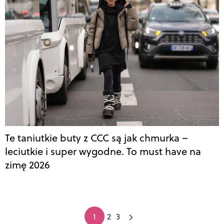
Te taniutkie buty z CCC są jak chmurka –
leciutkie i super wygodne. To must have na
zimę 2026
1
2
3