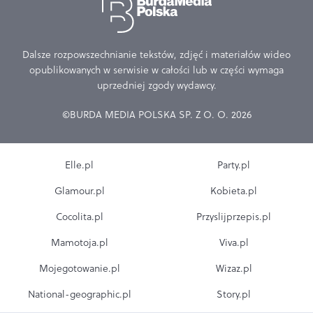
Dalsze rozpowszechnianie tekstów, zdjęć i materiałów wideo
opublikowanych w serwisie w całości lub w części wymaga
uprzedniej zgody wydawcy.
©BURDA MEDIA POLSKA SP. Z O. O. 2026
Elle.pl
Party.pl
Glamour.pl
Kobieta.pl
Cocolita.pl
Przyslijprzepis.pl
Mamotoja.pl
Viva.pl
Mojegotowanie.pl
Wizaz.pl
National-geographic.pl
Story.pl