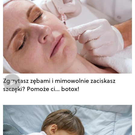
Zgrzytasz zębami i mimowolnie zaciskasz
szczęki? Pomoże ci… botox!