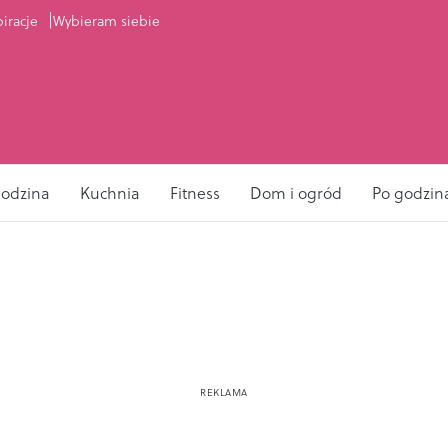
piracje
Wybieram siebie
odzina
Kuchnia
Fitness
Dom i ogród
Po godzin