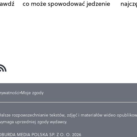
rawdź
co może spowodować jedzenie
najcz
prywatności
Moje zgody
Dalsze rozpowszechnianie tekstów, zdjęć i materiałów wideo opublikowa
wymaga uprzedniej zgody wydawcy.
©BURDA MEDIA POLSKA SP. Z O. O. 2026