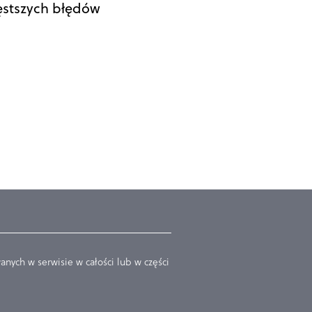
ęstszych błędów
nych w serwisie w całości lub w części