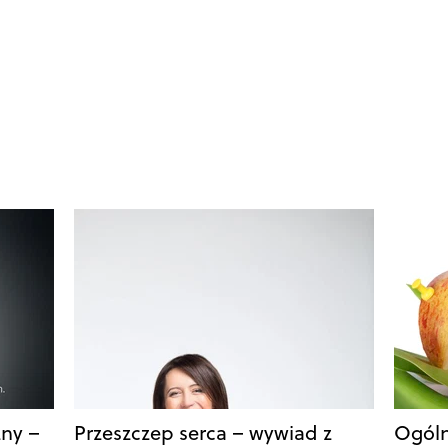
zny –
Przeszczep serca – wywiad z
Ogóln