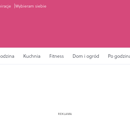
piracje
Wybieram siebie
odzina
Kuchnia
Fitness
Dom i ogród
Po godzin