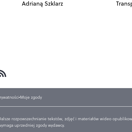
Adrianą Szklarz
Trans
prywatności
Moje zgody
Dalsze rozpowszechnianie tekstów, zdjęć i materiałów wideo opublikowa
wymaga uprzedniej zgody wydawcy.